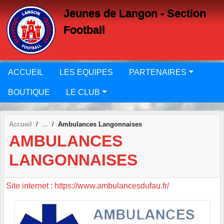
Panneau de gestion des cookies
Jeunes de Langon - Section
Football
ACCUEIL
LES EQUIPES
PARTENAIRES
BOUTIQUE
LE CLUB
Accueil
Ambulances Langonnaises
AMBULANCES
LANGONNAISES
Site internet : https://www.ambulancesdufau.fr/