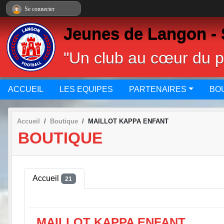
Panneau de gestion des cookies
Se connecter
Jeunes de Langon - 
"Un club au cœur du 
ACCUEIL
LES EQUIPES
PARTENAIRES
BO
Accueil
Boutique
MAILLOT KAPPA ENFANT
BOUTIQUE
Accueil
21
MAILLOT KAPPA ENFANT