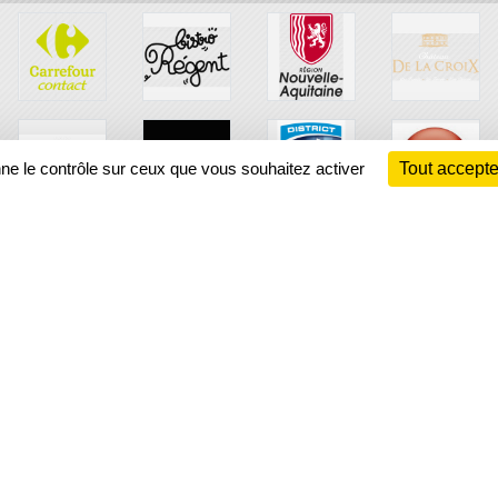
nne le contrôle sur ceux que vous souhaitez activer
Tout accepte
Ch