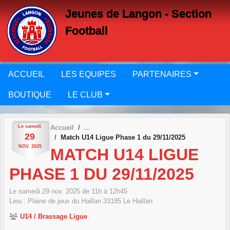
Panneau de gestion des cookies
Jeunes de Langon - Section
Football
ACCUEIL
LES EQUIPES
PARTENAIRES
BOUTIQUE
LE CLUB
Le
samedi
Accueil
29
Match U14 Ligue Phase 1 du 29/11/2025
NOV.
2025
MATCH U14 LIGUE
PHASE 1 DU 29/11/2025
Le
samedi
29
nov.
2025
de 11h à 12h45
Lieu :
Plaine de jeux du Haillan
33185
Le Haillan
U14 / Brassage Ligue