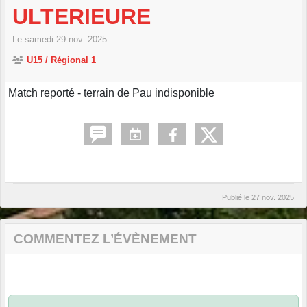
ULTERIEURE
Le
samedi
29
nov.
2025
U15 / Régional 1
Match reporté - terrain de Pau indisponible
Publié le
27 nov. 2025
COMMENTEZ L’ÉVÈNEMENT