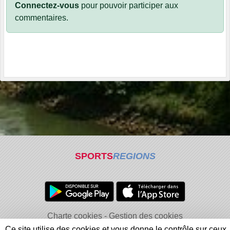
Connectez-vous
pour pouvoir participer aux
commentaires.
SPORTS
REGIONS
Charte cookies
Gestion des cookies
Informations légales
Signaler un contenu inapproprié
Ce site utilise des cookies et vous donne le contrôle sur ceux