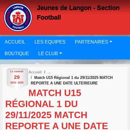
Panneau de gestion des cookies
Jeunes de Langon - Section
Football
ACCUEIL
LES EQUIPES
PARTENAIRES
BOUTIQUE
LE CLUB
Le
samedi
Accueil
29
Match U15 Régional 1 du 29/11/2025 MATCH
REPORTE A UNE DATE ULTERIEURE
NOV.
2025
MATCH U15
RÉGIONAL 1 DU
29/11/2025 MATCH
REPORTE A UNE DATE