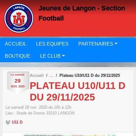
Panneau de gestion des cookies
Jeunes de Langon - Section
Football
ACCUEIL
LES EQUIPES
PARTENAIRES
BOUTIQUE
LE CLUB
Le
samedi
Accueil
Plateau U10/U11 D du 29/11/2025
29
PLATEAU U10/U11 D
NOV.
2025
DU 29/11/2025
Le
samedi
29
nov.
2025
de 10h à 12h
Lieu :
Stade de Durros
33210
LANGON
U11 D